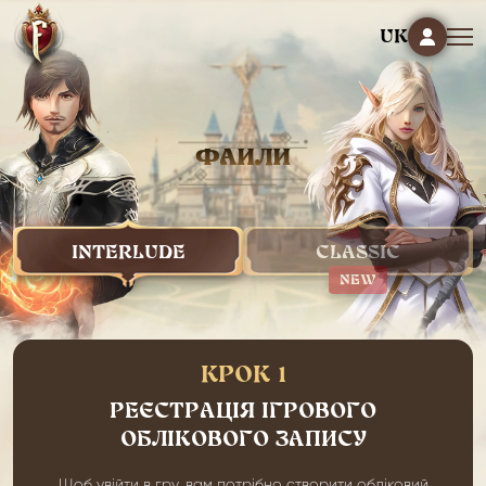
UK
ФАЙЛИ
INTERLUDE
CLASSIC
NEW
КРОК 1
РЕЄСТРАЦІЯ ІГРОВОГО
ОБЛІКОВОГО ЗАПИСУ
Щоб увійти в гру, вам потрібно створити обліковий